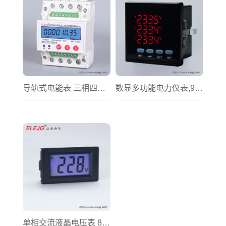
导轨式电能表 三相四线 DTS805
数显多功能电力仪表,96型,72型
单相交流液晶电压表 85型